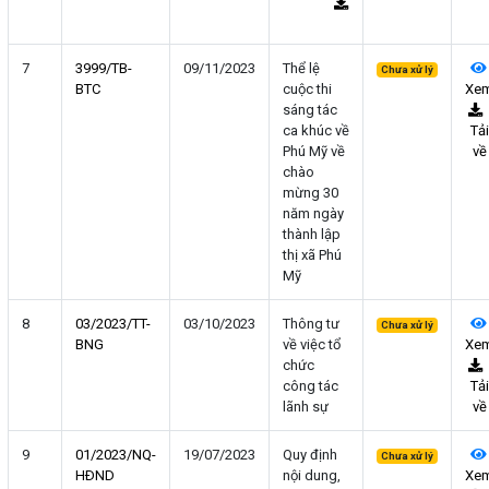
7
3999/TB-
09/11/2023
Thể lệ
Chưa xử lý
BTC
cuộc thi
Xe
sáng tác
ca khúc về
Tải
Phú Mỹ về
về
chào
mừng 30
năm ngày
thành lập
thị xã Phú
Mỹ
8
03/2023/TT-
03/10/2023
Thông tư
Chưa xử lý
BNG
về việc tổ
Xe
chức
công tác
Tải
lãnh sự
về
9
01/2023/NQ-
19/07/2023
Quy định
Chưa xử lý
HÐND
nội dung,
Xe