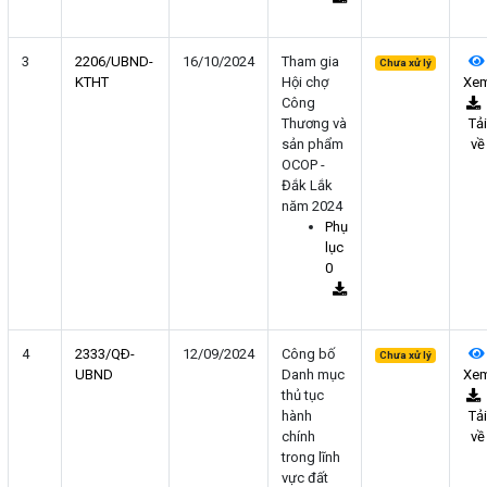
3
2206/UBND-
16/10/2024
Tham gia
Chưa xử lý
KTHT
Hội chợ
Xe
Công
Thương và
Tải
sản phẩm
về
OCOP -
Đắk Lắk
năm 2024
Phụ
lục
0
4
2333/QÐ-
12/09/2024
Công bố
Chưa xử lý
UBND
Danh mục
Xe
thủ tục
hành
Tải
chính
về
trong lĩnh
vực đất