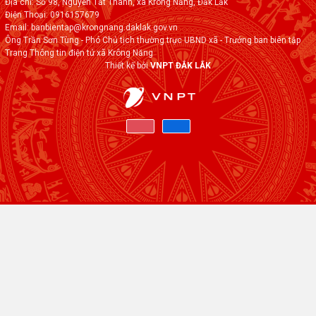
Địa chỉ: Số 98, Nguyễn Tất Thành, xã Krông Năng, Đắk Lắk
Điện Thoại: 0916157679
Email: banbientap@krongnang.daklak.gov.vn
Ông Trần Sơn Tùng - Phó Chủ tịch thường trực UBND xã - Trưởng ban biên tập
Trang Thông tin điện tử xã Krông Năng
Thiết kế bởi
VNPT ĐẮK LẮK