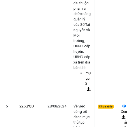
đai thuộc
phạm vi
chức năng
quản lý
của Sở Tài
nguyên và
Môi
trường,
UBND cấp
huyện,
UBND cấp
xã trên địa
bàn tỉnh
Phụ
lục
0
5
2250/QÐ
28/08/2024
Về việc
Chưa xử lý
công bố
Xe
danh mục
thủ tục
Tải