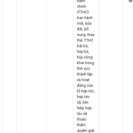
hành
về
chính
(TTHC)
ban hành
mới, sửa
đổi, bổ
sung, thay
thế, TTHC
bãi bỏ,
hủy bỏ,
hủy công
khai trong
lĩnh vực
thành lập
và hoạt
động của
tổ hợp tác,
hợp tác
xã, liên
hiệp hợp
tác xã
thuộc
thẩm
quyền giải