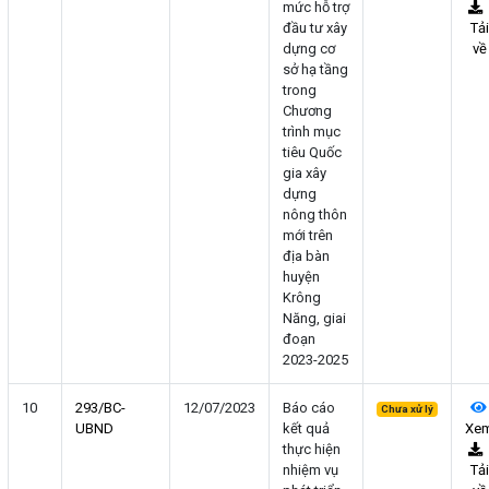
mức hỗ trợ
đầu tư xây
Tải
dựng cơ
về
sở hạ tầng
trong
Chương
trình mục
tiêu Quốc
gia xây
dựng
nông thôn
mới trên
địa bàn
huyện
Krông
Năng, giai
đoạn
2023-2025
10
293/BC-
12/07/2023
Báo cáo
Chưa xử lý
UBND
kết quả
Xe
thực hiện
nhiệm vụ
Tải