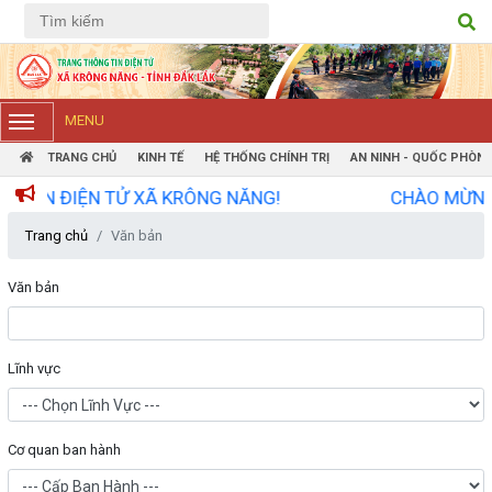
Tiếng Việt
Tiếng Anh
MENU
TRANG CHỦ
KINH TẾ
HỆ THỐNG CHÍNH TRỊ
AN NINH - QUỐC PHÒN
ĐIỆN TỬ XÃ KRÔNG NĂNG!
CHÀO MỪNG QUÝ VỊ
Trang chủ
Văn bản
Văn bản
Lĩnh vực
Cơ quan ban hành