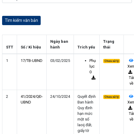
Ngày ban
Trạng
STT
Số / Kí hiệu
hành
Trích yếu
thái
1
17/TB-UBND
03/02/2025
Phụ
Chưa xử lý
lục
Xe
0
Tải
về
2
41/2024/QÐ-
24/10/2024
Quyết định
Chưa xử lý
UBND
Ban hành
Xe
Quy định
hạn mức
Tải
một số
về
laoij đất;
giấy tờ