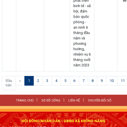
phát triển
về
kinh tế - xã
hội, đảm
bảo quốc
phòng -
an ninh 6
tháng đầu
năm và
phương
hướng,
nhiệm vụ 6
tháng cuối
năm 2023
(current)
Đầu
«
1
2
3
4
5
6
7
8
9
10
11
tiên
TRANG CHỦ
SƠ ĐỒ CỔNG
LIÊN HỆ
CHUYỂN ĐỔI SỐ
HỘI ĐỒNG NHÂN DÂN - UBND XÃ KRÔNG NĂNG