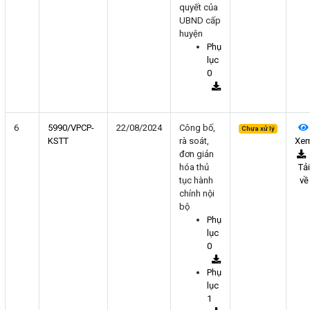
quyết của
UBND cấp
huyện
Phụ
lục
0
6
5990/VPCP-
22/08/2024
Công bố,
Chưa xử lý
KSTT
rà soát,
Xe
đơn giản
hóa thủ
Tải
tục hành
về
chính nội
bộ
Phụ
lục
0
Phụ
lục
1