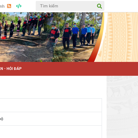
Anh
N - HỎI ĐÁP
bộ