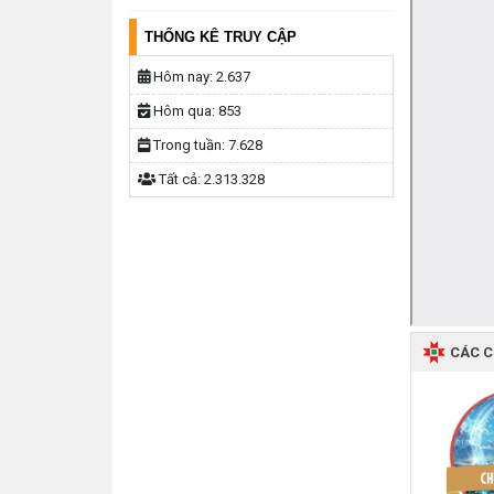
THỐNG KÊ TRUY CẬP
Hôm nay:
2.637
Hôm qua:
853
Trong tuần:
7.628
Tất cả:
2.313.328
CÁC 