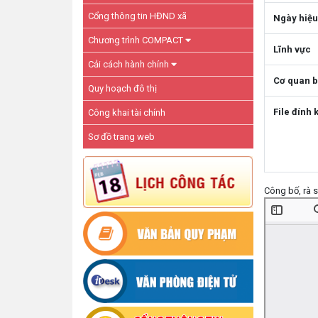
Cổng thông tin HĐND xã
Ngày hiệu
Chương trình COMPACT
Lĩnh vực
Cải cách hành chính
Cơ quan 
Quy hoạch đô thị
File đính 
Công khai tài chính
Sơ đồ trang web
Công bố, rà s