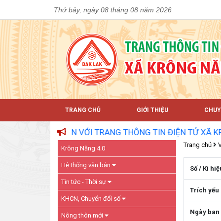
Thứ bảy, ngày 08 tháng 08 năm 2026
TRANG CHỦ
GIỚI THIỆU
CHUY
Ý VỊ ĐẾN VỚI TRANG THÔNG TIN ĐIỆN TỬ XÃ KRÔNG NĂN
Trang chủ
Krông Năng 4.0
Hệ thống văn bản
Số / Kí hiệ
Tin tức - Thời sự
Trích yếu
KHCN, Chuyển đổi số
Ngày ban
Nông thôn mới