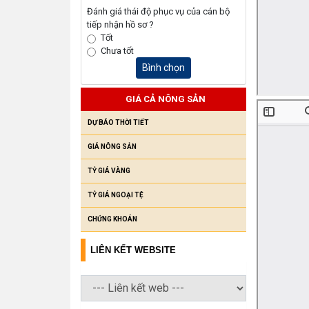
Đánh giá thái độ phục vụ của cán bộ
tiếp nhận hồ sơ ?
Tốt
Chưa tốt
Bình chọn
GIÁ CẢ NÔNG SẢN
DỰ BÁO THỜI TIẾT
GIÁ NÔNG SẢN
TỶ GIÁ VÀNG
TỶ GIÁ NGOẠI TỆ
CHỨNG KHOÁN
LIÊN KẾT WEBSITE