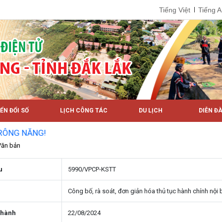
Tiếng Việt
Tiếng 
ỂN ĐỔI SỐ
LỊCH CÔNG TÁC
DU LỊCH
DIỄN ĐÀ
G!
Văn bản
u
5990/VPCP-KSTT
Công bố, rà soát, đơn giản hóa thủ tục hành chính nội 
 hành
22/08/2024