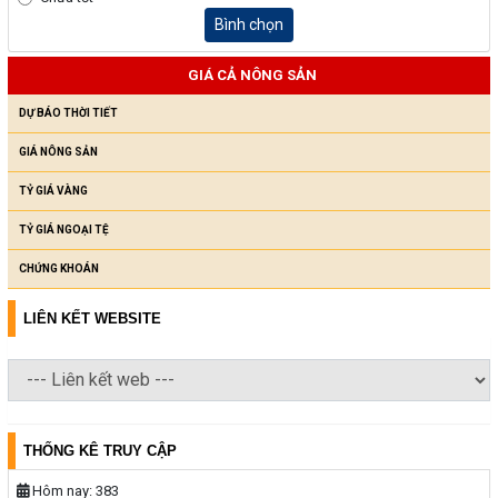
Bình chọn
GIÁ CẢ NÔNG SẢN
DỰ BÁO THỜI TIẾT
GIÁ NÔNG SẢN
TỶ GIÁ VÀNG
TỶ GIÁ NGOẠI TỆ
CHỨNG KHOÁN
LIÊN KẾT WEBSITE
THỐNG KÊ TRUY CẬP
Hôm nay:
383