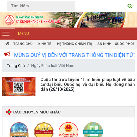
Tiếng Việt
Tiếng Anh
MENU
TRANG CHỦ
KINH TẾ
HỆ THỐNG CHÍNH TRỊ
AN NINH - QUỐC PHÒN
 MỪNG QUÝ VỊ ĐẾN VỚI TRANG THÔNG TIN ĐIỆN TỬ XÃ K
Trang Chủ
Ngày Pháp luật Việt Nam
Cuộc thi trực tuyến “Tìm hiểu pháp luật về bầu
cử đại biểu Quốc hội và đại biểu Hội đồng nhân
dân
(28/10/2025)
.
CÁC CHUYÊN MỤC KHÁC