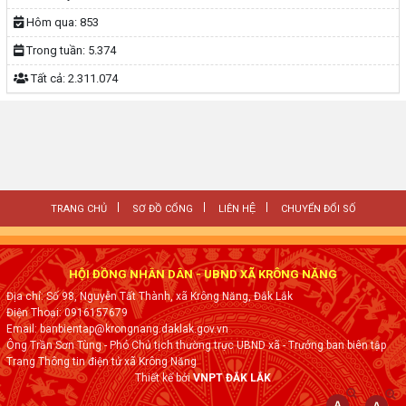
Hôm qua:
853
Trong tuần:
5.374
Tất cả:
2.311.074
TRANG CHỦ
SƠ ĐỒ CỔNG
LIÊN HỆ
CHUYỂN ĐỔI SỐ
HỘI ĐỒNG NHÂN DÂN - UBND XÃ KRÔNG NĂNG
Địa chỉ: Số 98, Nguyễn Tất Thành, xã Krông Năng, Đắk Lắk
Điện Thoại: 0916157679
Email: banbientap@krongnang.daklak.gov.vn
Ông Trần Sơn Tùng - Phó Chủ tịch thường trực UBND xã - Trưởng ban biên tập
Trang Thông tin điện tử xã Krông Năng
Thiết kế bởi
VNPT ĐẮK LẮK