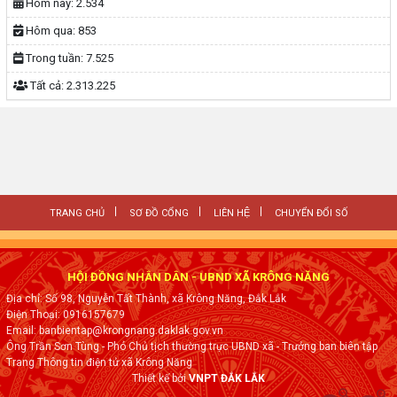
Hôm nay:
2.534
Hôm qua:
853
Trong tuần:
7.525
Tất cả:
2.313.225
TRANG CHỦ
SƠ ĐỒ CỔNG
LIÊN HỆ
CHUYỂN ĐỔI SỐ
HỘI ĐỒNG NHÂN DÂN - UBND XÃ KRÔNG NĂNG
Địa chỉ: Số 98, Nguyễn Tất Thành, xã Krông Năng, Đắk Lắk
Điện Thoại: 0916157679
Email: banbientap@krongnang.daklak.gov.vn
Ông Trần Sơn Tùng - Phó Chủ tịch thường trực UBND xã - Trưởng ban biên tập
Trang Thông tin điện tử xã Krông Năng
Thiết kế bởi
VNPT ĐẮK LẮK