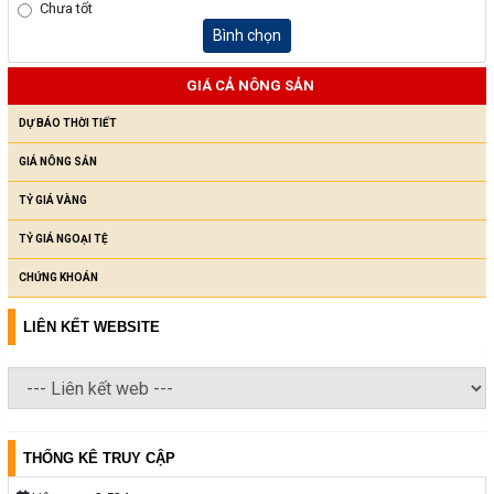
Chưa tốt
Bình chọn
GIÁ CẢ NÔNG SẢN
DỰ BÁO THỜI TIẾT
GIÁ NÔNG SẢN
TỶ GIÁ VÀNG
TỶ GIÁ NGOẠI TỆ
CHỨNG KHOÁN
LIÊN KẾT WEBSITE
THỐNG KÊ TRUY CẬP