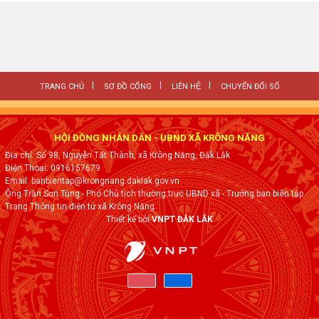
TRANG CHỦ
SƠ ĐỒ CỔNG
LIÊN HỆ
CHUYỂN ĐỔI SỐ
HỘI ĐỒNG NHÂN DÂN - UBND XÃ KRÔNG NĂNG
Địa chỉ: Số 98, Nguyễn Tất Thành, xã Krông Năng, Đắk Lắk
Điện Thoại: 0916157679
Email: banbientap@krongnang.daklak.gov.vn
Ông Trần Sơn Tùng - Phó Chủ tịch thường trực UBND xã - Trưởng ban biên tập
Trang Thông tin điện tử xã Krông Năng
Thiết kế bởi
VNPT ĐẮK LẮK