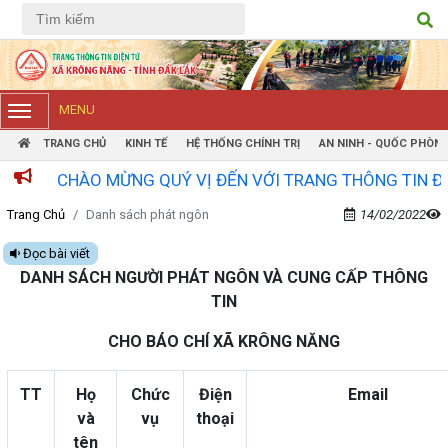
Tiếng Việt
Tiếng Anh
MENU
TRANG CHỦ
KINH TẾ
HỆ THỐNG CHÍNH TRỊ
AN NINH - QUỐC PHÒN
CHÀO MỪNG QUÝ VỊ ĐẾN VỚI TRANG THÔNG TIN ĐIỆN TỬ
Trang Chủ
Danh sách phát ngôn
14/02/2022
Đọc bài viết
DANH SÁCH NGƯỜI PHÁT NGÔN VÀ CUNG CẤP THÔNG
TIN
CHO BÁO CHÍ XÃ KRÔNG NĂNG
TT
Họ
Chức
Điện
Email
và
vụ
thoại
tên