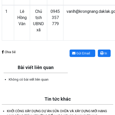
1
Lê
Chủ
0945
vanlh@krongnang.daklak.go
Hồng
tịch
357
Văn
UBND
779
xã
Lấy link copy
Chia Sẻ
Gửi Email
In
Bài viết liên quan
Không có bài viết liên quan
Tin tức khác
KHỞI CÔNG XÂY DỰNG DỰ ÁN SỬA CHỮA VÀ XÂY DỰNG MỚI HẠNG