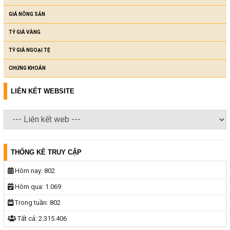
GIÁ NÔNG SẢN
TỶ GIÁ VÀNG
TỶ GIÁ NGOẠI TỆ
CHỨNG KHOÁN
LIÊN KẾT WEBSITE
THỐNG KÊ TRUY CẬP
Hôm nay:
802
Hôm qua:
1.069
Trong tuần:
802
Tất cả:
2.315.406