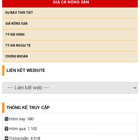
GIÁ CẢ NÔNG SẢN
DỰ BÁO THỜI TIẾT
GIÁ NÔNG SẢN
TỶ GIÁ VÀNG
TỶ GIÁ NGOẠI TỆ
CHỨNG KHOÁN
LIÊN KẾT WEBSITE
THỐNG KÊ TRUY CẬP
Hôm nay:
180
Hôm qua:
1.102
Trong tuần:
4.318