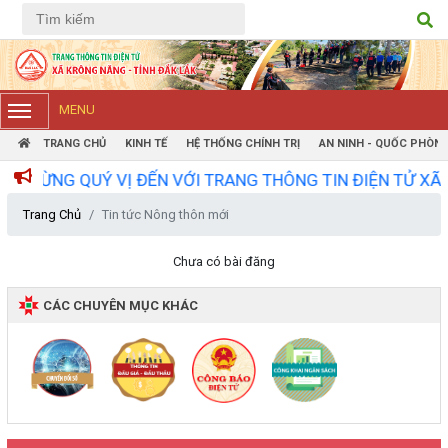
Tiếng Việt
Tiếng Anh
MENU
TRANG CHỦ
KINH TẾ
HỆ THỐNG CHÍNH TRỊ
AN NINH - QUỐC PHÒN
ỪNG QUÝ VỊ ĐẾN VỚI TRANG THÔNG TIN ĐIỆN TỬ XÃ KRÔ
Trang Chủ
Tin tức Nông thôn mới
Chưa có bài đăng
CÁC CHUYÊN MỤC KHÁC