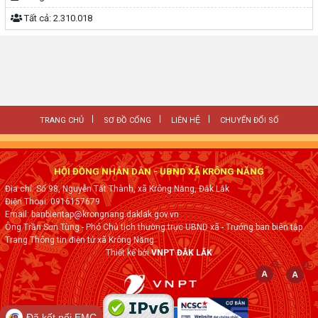
Tất cả:
2.310.018
TRANG CHỦ
SƠ ĐỒ CỔNG
LIÊN HỆ
CHUYỂN ĐỔI SỐ
HỘI ĐỒNG NHÂN DÂN - UBND XÃ KRÔNG NĂNG
Địa chỉ: Số 98, Nguyễn Tất Thành, xã Krông Năng, Đắk Lắk
Điện Thoại: 0916157679
Email: banbientap@krongnang.daklak.gov.vn
Ông Trần Sơn Tùng - Phó Chủ tịch thường trực UBND xã - Trưởng ban biên tập
Trang Thông tin điện tử xã Krông Năng
Thiết kế bởi
VNPT ĐẮK LẮK
Đã kết nối EMC