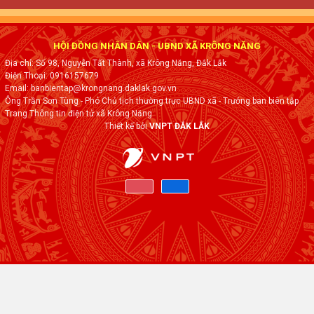
HỘI ĐỒNG NHÂN DÂN - UBND XÃ KRÔNG NĂNG
Địa chỉ: Số 98, Nguyễn Tất Thành, xã Krông Năng, Đắk Lắk
Điện Thoại: 0916157679
Email: banbientap@krongnang.daklak.gov.vn
Ông Trần Sơn Tùng - Phó Chủ tịch thường trực UBND xã - Trưởng ban biên tập
Trang Thông tin điện tử xã Krông Năng
Thiết kế bởi
VNPT ĐẮK LẮK