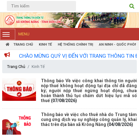
Tiếng Việt
Tiếng Anh
MENU
TRANG CHỦ
KINH TẾ
HỆ THỐNG CHÍNH TRỊ
AN NINH - QUỐC PHÒN
CHÀO MỪNG QUÝ VỊ ĐẾN VỚI TRANG THÔNG TIN ĐIỆN T
Trang Chủ
Kinh Tế
Thông báo Về việc công khai thông tin người
nộp thuế không hoạt động tại địa chỉ đã đăng
ký; người nộp thuế ngừng hoạt động, chưa
hoàn thành thủ tục chấm dứt hiệu lực mã số
thuế
(07/08/2026)
Thông báo về việc cho thuê nhà do Trung tâm
cung ứng dịch vụ sự nghiệp công quản lý, khai
thác trên địa bàn xã Krông Năng
(04/08/2026)