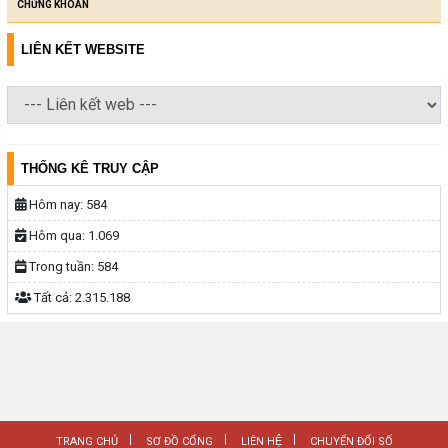
CHỨNG KHOÁN
LIÊN KẾT WEBSITE
THỐNG KÊ TRUY CẬP
Hôm nay:
584
Hôm qua:
1.069
Trong tuần:
584
Tất cả:
2.315.188
TRANG CHỦ
SƠ ĐỒ CỔNG
LIÊN HỆ
CHUYỂN ĐỔI SỐ