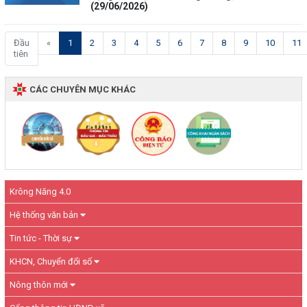
(29/06/2026)
(current)
Đầu
«
1
2
3
4
5
6
7
8
9
10
11
tiên
CÁC CHUYÊN MỤC KHÁC
Krông Năng 4.0
Hệ thống văn bản
Tin tức - Thời sự
KHCN, Chuyển đổi số
Nông thôn mới