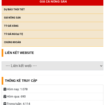
GIÁ CẢ NÔNG SẢN
DỰ BÁO THỜI TIẾT
GIÁ NÔNG SẢN
TỶ GIÁ VÀNG
TỶ GIÁ NGOẠI TỆ
CHỨNG KHOÁN
LIÊN KẾT WEBSITE
THỐNG KÊ TRUY CẬP
Hôm nay:
1.078
Hôm qua:
690
Trong tuần:
4.114