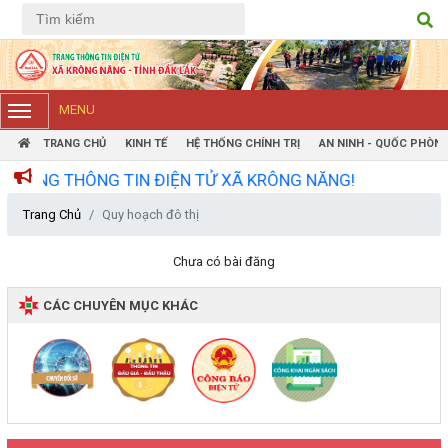
Tiếng Việt
Tiếng Anh
MENU
TRANG CHỦ
KINH TẾ
HỆ THỐNG CHÍNH TRỊ
AN NINH - QUỐC PHÒN
NG THÔNG TIN ĐIỆN TỬ XÃ KRÔNG NĂNG!
Trang Chủ
Quy hoạch đô thị
Chưa có bài đăng
CÁC CHUYÊN MỤC KHÁC