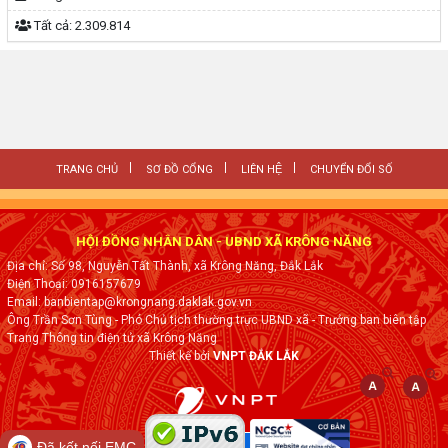
Tất cả:
2.309.814
TRANG CHỦ
SƠ ĐỒ CỔNG
LIÊN HỆ
CHUYỂN ĐỔI SỐ
HỘI ĐỒNG NHÂN DÂN - UBND XÃ KRÔNG NĂNG
Địa chỉ: Số 98, Nguyễn Tất Thành, xã Krông Năng, Đắk Lắk
Điện Thoại: 0916157679
Email: banbientap@krongnang.daklak.gov.vn
Ông Trần Sơn Tùng - Phó Chủ tịch thường trực UBND xã - Trưởng ban biên tập
Trang Thông tin điện tử xã Krông Năng
Thiết kế bởi
VNPT ĐẮK LẮK
Đã kết nối EMC