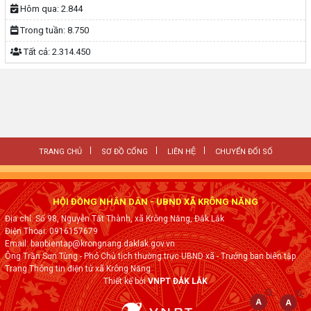
Hôm qua:
2.844
Trong tuần:
8.750
Tất cả:
2.314.450
TRANG CHỦ
SƠ ĐỒ CỔNG
LIÊN HỆ
CHUYỂN ĐỔI SỐ
HỘI ĐỒNG NHÂN DÂN - UBND XÃ KRÔNG NĂNG
Địa chỉ: Số 98, Nguyễn Tất Thành, xã Krông Năng, Đắk Lắk
Điện Thoại: 0916157679
Email: banbientap@krongnang.daklak.gov.vn
Ông Trần Sơn Tùng - Phó Chủ tịch thường trực UBND xã - Trưởng ban biên tập
Trang Thông tin điện tử xã Krông Năng
Thiết kế bởi
VNPT ĐẮK LẮK