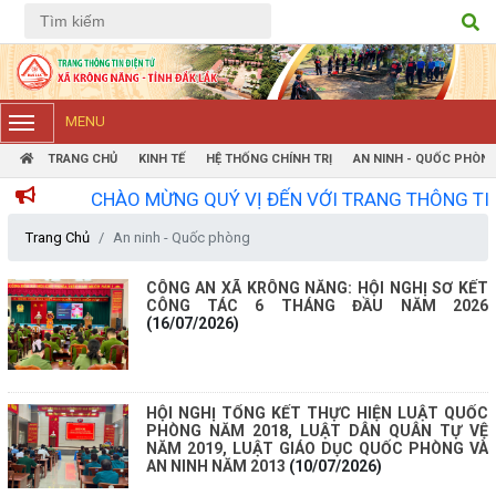
Tiếng Việt
Tiếng Anh
MENU
TRANG CHỦ
KINH TẾ
HỆ THỐNG CHÍNH TRỊ
AN NINH - QUỐC PHÒN
CHÀO MỪNG QUÝ VỊ ĐẾN VỚI TRANG THÔNG TIN ĐIỆN 
Trang Chủ
An ninh - Quốc phòng
CÔNG AN XÃ KRÔNG NĂNG: HỘI NGHỊ SƠ KẾT
CÔNG TÁC 6 THÁNG ĐẦU NĂM 2026
(16/07/2026)
HỘI NGHỊ TỔNG KẾT THỰC HIỆN LUẬT QUỐC
PHÒNG NĂM 2018, LUẬT DÂN QUÂN TỰ VỆ
NĂM 2019, LUẬT GIÁO DỤC QUỐC PHÒNG VÀ
AN NINH NĂM 2013
(10/07/2026)