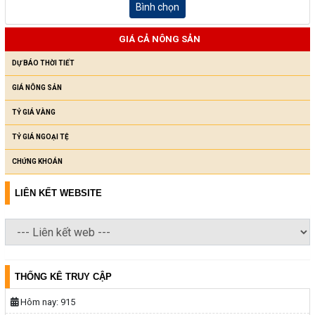
Bình chọn
GIÁ CẢ NÔNG SẢN
DỰ BÁO THỜI TIẾT
GIÁ NÔNG SẢN
TỶ GIÁ VÀNG
TỶ GIÁ NGOẠI TỆ
CHỨNG KHOÁN
LIÊN KẾT WEBSITE
THỐNG KÊ TRUY CẬP
Hôm nay:
915