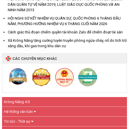
DÂN QUÂN TỰ VỆ NĂM 2019, LUẬT GIÁO DỤC QUỐC PHÒNG VÀ AN
NINH NĂM 2013
HỘI NGHỊ SƠ KẾT NHIỆM VỤ QUÂN SỰ, QUỐC PHÒNG 6 THÁNG ĐẦU
NĂM, PHƯƠNG HƯỚNG NHIỆM VỤ 6 THÁNG CUỐI NĂM 2026
Cảnh giác thủ đoạn chiếm quyền tài khoản Zalo để chiếm đoạt tài sản
Xã Krông Năng tăng cường tuyên truyền phòng ngừa cháy, nổ do tích trữ
xăng dầu, khí gas trong khu dân cư
CÁC CHUYÊN MỤC KHÁC
Krông Năng 4.0
Hệ thống văn bản
Tin tức - Thời sự