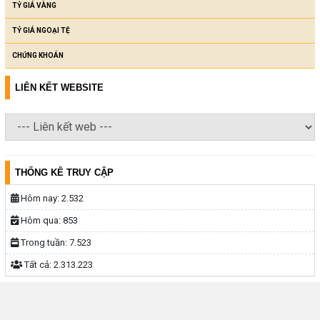
TỶ GIÁ VÀNG
TỶ GIÁ NGOẠI TỆ
CHỨNG KHOÁN
LIÊN KẾT WEBSITE
THỐNG KÊ TRUY CẬP
Hôm nay:
2.532
Hôm qua:
853
Trong tuần:
7.523
Tất cả:
2.313.223