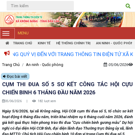
Tiếng Việt
Tiếng Anh
MENU
TRANG CHỦ
KINH TẾ
HỆ THỐNG CHÍNH TRỊ
AN NINH - QUỐC PHÒN
UÝ VỊ ĐẾN VỚI TRANG THÔNG TIN ĐIỆN TỬ XÃ KRÔNG NĂ
Trang Chủ
An ninh - Quốc phòng
05/06/2026
Đọc bài viết
CỤM THI ĐUA SỐ 5 SƠ KẾT CÔNG TÁC HỘI CỰU
CHIẾN BINH 6 THÁNG ĐẦU NĂM 2026
05/06/2026
|
182 lượt xem
Ngày 5/6/2026, tại xã Krông năng, Hội CCB cụm thi đua số 5, tổ chức sơ kết
hoạt động 6 tháng đầu năm, triển khai nhiệm vụ 6 tháng cuối năm 2026, đánh
giá kết quả thực hiện phong trào thi đua “Cựu chiến binh gương mẫu” Dự hội
nghị có đại diện Hội CCB tỉnh, đại diện lãnh đạo Thường trực Đảng ủy xã, lãnh
đạo MTTQ; Chủ tịch Hội Cựu chiến binh 10 đơn vị trong Cụm thi đua số 5.