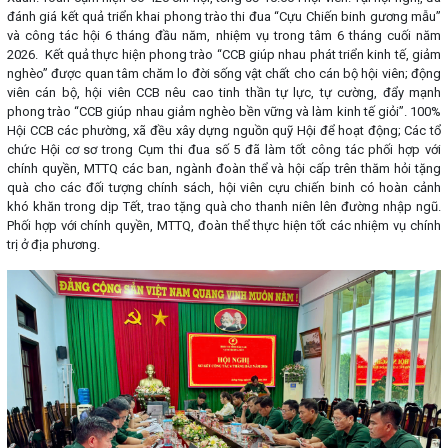
đánh giá kết quả triển khai phong trào thi đua “Cựu Chiến binh gương mẫu”
và công tác hội 6 tháng đầu năm, nhiệm vụ trong tâm 6 tháng cuối năm
2026. Kết quả thực hiện phong trào “CCB giúp nhau phát triển kinh tế, giảm
nghèo” được quan tâm chăm lo đời sống vật chất cho cán bộ hội viên; động
viên cán bộ, hội viên CCB nêu cao tinh thần tự lực, tự cường, đẩy mạnh
phong trào “CCB giúp nhau giảm nghèo bền vững và làm kinh tế giỏi”. 100%
Hội CCB các phường, xã đều xây dựng nguồn quỹ Hội để hoạt động; Các tổ
chức Hội cơ sơ trong Cụm thi đua số 5 đã làm tốt công tác phối hợp với
chính quyền, MTTQ các ban, ngành đoàn thể và hội cấp trên thăm hỏi tặng
quà cho các đối tượng chính sách, hội viên cựu chiến binh có hoàn cảnh
khó khăn trong dịp Tết, trao tặng quà cho thanh niên lên đường nhập ngũ.
Phối hợp với chính quyền, MTTQ, đoàn thể thực hiện tốt các nhiệm vụ chính
trị ở địa phương.