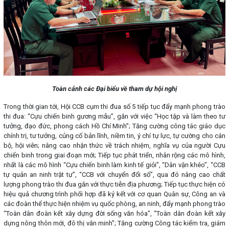
T
oàn cản
h các Đại biểu về tham dự hội nghị
Trong thời gian tới, Hội CCB cụm thi đua số 5 tiếp tục đẩy mạnh phong trào
thi đua: “Cựu chiến binh gương mẫu”, gắn với việc “Học tập và làm theo tư
tưởng, đạo đức, phong cách Hồ Chí Minh”; Tăng cường công tác giáo dục
chính trị, tư tưởng, củng cố bản lĩnh, niềm tin, ý chí tự lực, tự cường cho cán
bộ, hội viên; nâng cao nhận thức về trách nhiệm, nghĩa vụ của người Cựu
chiến binh trong giai đoạn mới; Tiếp tục phát triển, nhân rộng các mô hình,
nhất là các mô hình “Cựu chiến binh làm kinh tế giỏi”, “Dân vận khéo”, “CCB
tự quản an ninh trật tự”, “CCB với chuyển đổi số”, qua đó nâng cao chất
lượng phong trào thi đua gắn với thực tiễn địa phương; Tiếp tục thực hiện có
hiệu quả chương trình phối hợp đã ký kết với cơ quan Quân sự, Công an và
các đoàn thể thực hiện nhiệm vụ quốc phòng, an ninh, đẩy mạnh phong trào
“Toàn dân đoàn kết xây dựng đời sống văn hóa”, “Toàn dân đoàn kết xây
dựng nông thôn mới, đô thị văn minh”; Tăng cường Công tác kiểm tra, giám