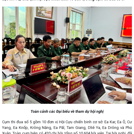
Toàn cảnh các Đại biểu về tham dự hội nghị
Cụm thi đua số 5 gồm 10 đơn vị Hội Cựu chiến binh cơ sở: Ea Kar, Ea Ô, Cư
Yang, Ea Knốp, Krông Năng, Ea Păl, Tam Giang, Dliê Ya, Ea Drông và Phú
Xuân. Toàn cụm hiện có 420 chi hội, tổng số 10.604 hội viên. Tại hội nghị, đã