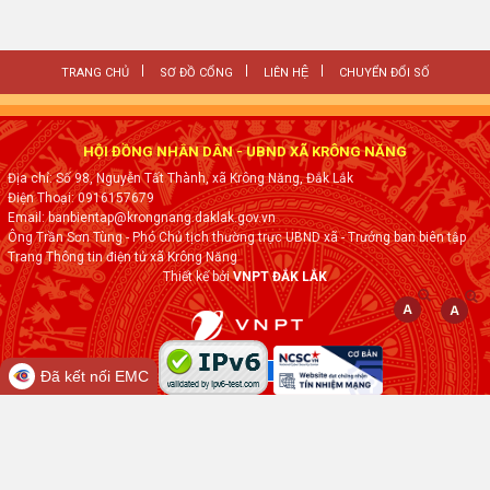
TRANG CHỦ
SƠ ĐỒ CỔNG
LIÊN HỆ
CHUYỂN ĐỔI SỐ
HỘI ĐỒNG NHÂN DÂN - UBND XÃ KRÔNG NĂNG
Địa chỉ: Số 98, Nguyễn Tất Thành, xã Krông Năng, Đắk Lắk
Điện Thoại: 0916157679
Email: banbientap@krongnang.daklak.gov.vn
Ông Trần Sơn Tùng - Phó Chủ tịch thường trực UBND xã - Trưởng ban biên tập
Trang Thông tin điện tử xã Krông Năng
Thiết kế bởi
VNPT ĐẮK LẮK
Đã kết nối EMC