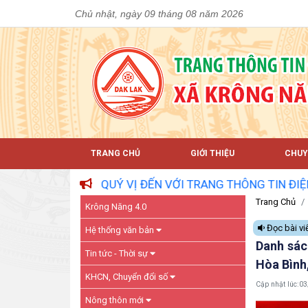
Chủ nhật, ngày 09 tháng 08 năm 2026
TRANG CHỦ
GIỚI THIỆU
CHUY
UÝ VỊ ĐẾN VỚI TRANG THÔNG TIN ĐIỆN TỬ XÃ KRÔNG NĂ
Trang Chủ
Krông Năng 4.0
Đọc bài vi
Hệ thống văn bản
Danh sác
Tin tức - Thời sự
Hòa Bình
KHCN, Chuyển đổi số
Cập nhật lúc:
03
Nông thôn mới