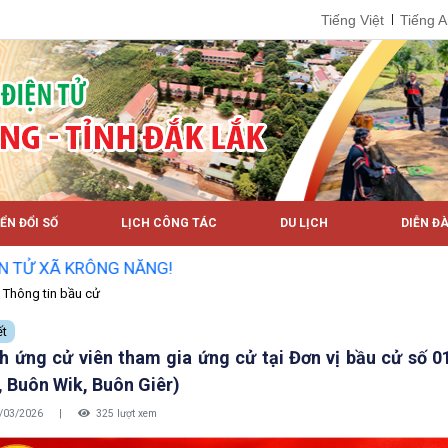
Tiếng Việt
Tiếng 
ỂN ĐỔI SỐ
LỊCH CÔNG TÁC
DU LỊCH
DIỄN ĐÀ
NG!
Thông tin bầu cử
ết
h ứng cử viên tham gia ứng cử tại Đơn vị bầu cử số 
, Buôn Wik, Buôn Giêr)
/03/2026
|
325 lượt xem