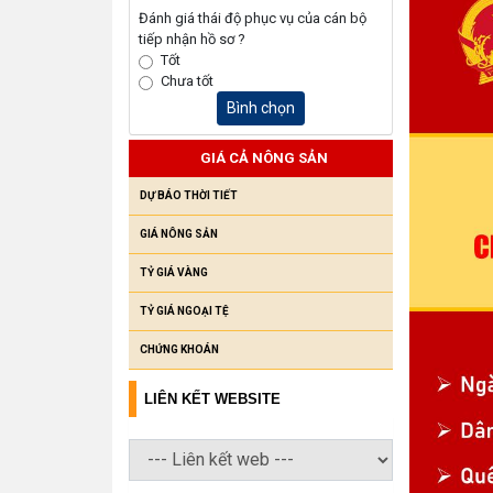
Đánh giá thái độ phục vụ của cán bộ
tiếp nhận hồ sơ ?
Tốt
Chưa tốt
Bình chọn
GIÁ CẢ NÔNG SẢN
DỰ BÁO THỜI TIẾT
GIÁ NÔNG SẢN
TỶ GIÁ VÀNG
TỶ GIÁ NGOẠI TỆ
CHỨNG KHOÁN
LIÊN KẾT WEBSITE