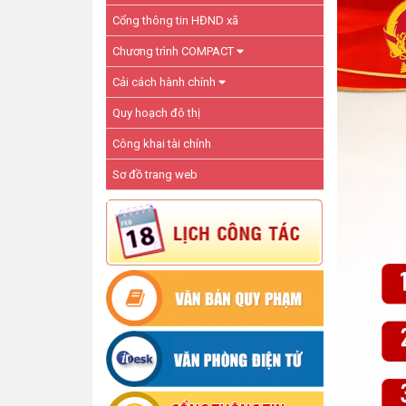
Cổng thông tin HĐND xã
Chương trình COMPACT
Cải cách hành chính
Quy hoạch đô thị
Công khai tài chính
Sơ đồ trang web