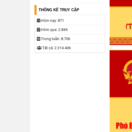
THỐNG KÊ TRUY CẬP
Hôm nay:
871
Hôm qua:
2.844
Trong tuần:
8.706
Tất cả:
2.314.406