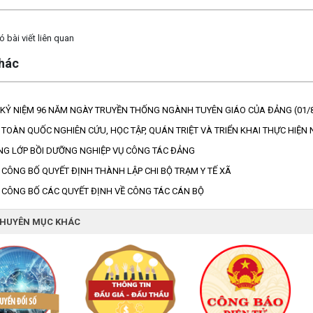
 bài viết liên quan
khác
KỶ NIỆM 96 NĂM NGÀY TRUYỀN THỐNG NGÀNH TUYÊN GIÁO CỦA ĐẢNG (01/8/
 TOÀN QUỐC NGHIÊN CỨU, HỌC TẬP, QUÁN TRIỆT VÀ TRIỂN KHAI THỰC HIỆN
NG LỚP BỒI DƯỠNG NGHIỆP VỤ CÔNG TÁC ĐẢNG
 CÔNG BỐ QUYẾT ĐỊNH THÀNH LẬP CHI BỘ TRẠM Y TẾ XÃ
 CÔNG BỐ CÁC QUYẾT ĐỊNH VỀ CÔNG TÁC CÁN BỘ
CHUYÊN MỤC KHÁC