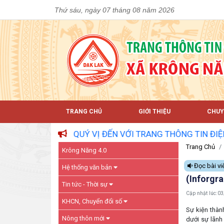
Thứ sáu, ngày 07 tháng 08 năm 2026
TRANG CHỦ
GIỚI THIỆU
CHUY
QUÝ VỊ ĐẾN VỚI TRANG THÔNG TIN ĐIỆN TỬ XÃ KRÔNG N
Trang Chủ
Krông Năng 4.0
Đọc bài vi
Hệ thống văn bản
(Inforgr
Tin tức - Thời sự
Cập nhật lúc:
03
KHCN, Chuyển đổi số
Sự kiện thàn
Nông thôn mới
dưới sự lãnh