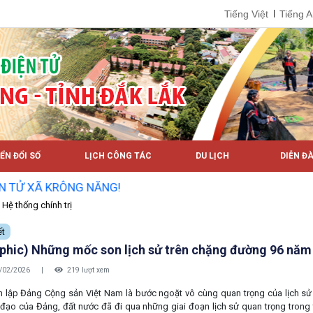
Tiếng Việt
Tiếng 
ỂN ĐỔI SỐ
LỊCH CÔNG TÁC
DU LỊCH
DIỄN ĐÀ
ĂNG!
Hệ thống chính trị
ết
aphic) Những mốc son lịch sử trên chặng đường 96 năm
/02/2026
|
219 lượt xem
h lập Đảng Cộng sản Việt Nam là bước ngoặt vô cùng quan trọng của lịch sử
 đạo của Đảng, đất nước đã đi qua những giai đoạn lịch sử quan trọng trong t