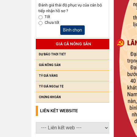
Đánh giá thái độ phục vụ của cán bộ
tiếp nhận hồ sơ ?
Tốt
Chưa tốt
Bình chọn
GIÁ CẢ NÔNG SẢN
DỰ BÁO THỜI TIẾT
GIÁ NÔNG SẢN
TỶ GIÁ VÀNG
TỶ GIÁ NGOẠI TỆ
CHỨNG KHOÁN
LIÊN KẾT WEBSITE