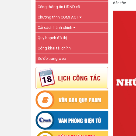
dân tộc.
Cổng thông tin HĐND xã
Chương trình COMPACT
Cải cách hành chính
Quy hoạch đô thị
Công khai tài chính
Sơ đồ trang web