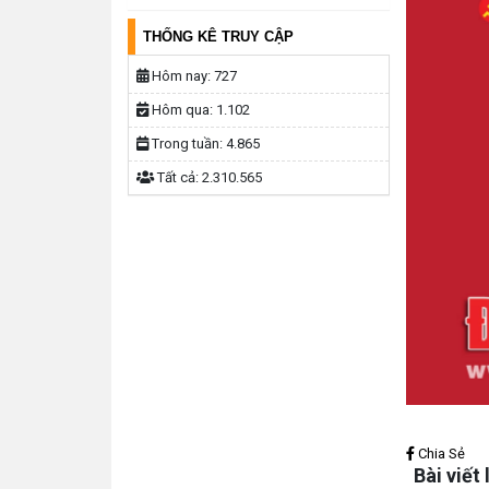
THỐNG KÊ TRUY CẬP
Hôm nay:
727
Hôm qua:
1.102
Trong tuần:
4.865
Tất cả:
2.310.565
Lấy link copy
Chia Sẻ
Bài viết