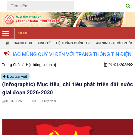
Tiếng Việt
Tiếng Anh
MENU
TRANG CHỦ
KINH TẾ
HỆ THỐNG CHÍNH TRỊ
AN NINH - QUỐC PHÒN
 MỪNG QUÝ VỊ ĐẾN VỚI TRANG THÔNG TIN ĐIỆN TỬ XÃ K
Trang Chủ
Hệ thống chính trị
01/01/2026
Đọc bài viết
(Infographic) Mục tiêu, chỉ tiêu phát triển đất nước
giai đoạn 2026-2030
01/01/2026
|
501 lượt xem