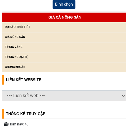
Bình chọn
GIÁ CẢ NÔNG SẢN
DỰ BÁO THỜI TIẾT
GIÁ NÔNG SẢN
TỶ GIÁ VÀNG
TỶ GIÁ NGOẠI TỆ
CHỨNG KHOÁN
LIÊN KẾT WEBSITE
THỐNG KÊ TRUY CẬP
Hôm nay:
43