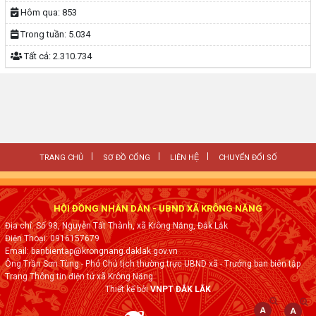
Hôm qua:
853
Trong tuần:
5.034
Tất cả:
2.310.734
TRANG CHỦ
SƠ ĐỒ CỔNG
LIÊN HỆ
CHUYỂN ĐỔI SỐ
HỘI ĐỒNG NHÂN DÂN - UBND XÃ KRÔNG NĂNG
Địa chỉ: Số 98, Nguyễn Tất Thành, xã Krông Năng, Đắk Lắk
Điện Thoại: 0916157679
Email: banbientap@krongnang.daklak.gov.vn
Ông Trần Sơn Tùng - Phó Chủ tịch thường trực UBND xã - Trưởng ban biên tập
Trang Thông tin điện tử xã Krông Năng
Thiết kế bởi
VNPT ĐẮK LẮK