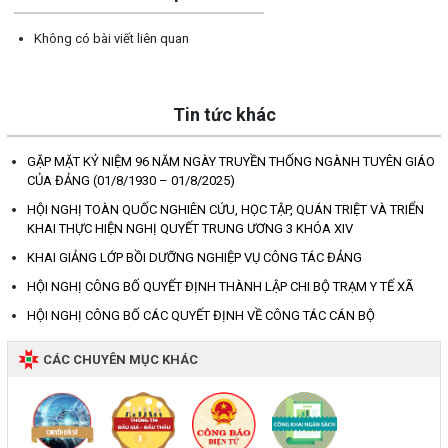
Không có bài viết liên quan
Tin tức khác
GẶP MẶT KỶ NIỆM 96 NĂM NGÀY TRUYỀN THỐNG NGÀNH TUYÊN GIÁO
CỦA ĐẢNG (01/8/1930 – 01/8/2025)
HỘI NGHỊ TOÀN QUỐC NGHIÊN CỨU, HỌC TẬP, QUÁN TRIỆT VÀ TRIỂN
KHAI THỰC HIỆN NGHỊ QUYẾT TRUNG ƯƠNG 3 KHÓA XIV
KHAI GIẢNG LỚP BỒI DƯỠNG NGHIỆP VỤ CÔNG TÁC ĐẢNG
HỘI NGHỊ CÔNG BỐ QUYẾT ĐỊNH THÀNH LẬP CHI BỘ TRẠM Y TẾ XÃ
HỘI NGHỊ CÔNG BỐ CÁC QUYẾT ĐỊNH VỀ CÔNG TÁC CÁN BỘ
CÁC CHUYÊN MỤC KHÁC