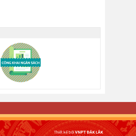
Thiết kế bởi
VNPT ĐẮK LẮK