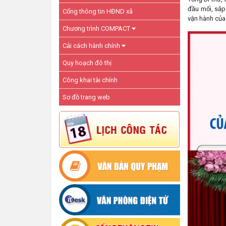
đầu mối, sắp
Cổng thông tin HĐND xã
vận hành của
Chương trình COMPACT
Cải cách hành chính
Quy hoạch đô thị
Công khai tài chính
Sơ đồ trang web