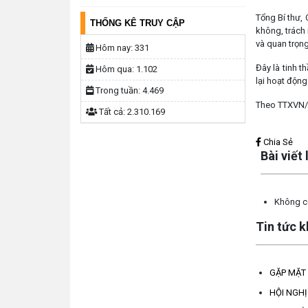
Tổng Bí thư,
THỐNG KÊ TRUY CẬP
không, trách
và quan trọng
Hôm nay:
331
Đây là tinh t
Hôm qua:
1.102
lại hoạt động
Trong tuần:
4.469
Theo TTXVN
Tất cả:
2.310.169
Lấy link copy
Chia Sẻ
Bài viết
Không có
Tin tức 
GẶP MẶT 
HỘI NGHỊ