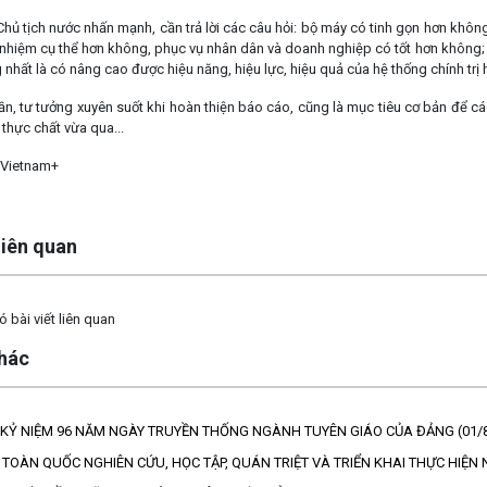
 Chủ tịch nước nhấn mạnh, cần trả lời các câu hỏi: bộ máy có tinh gọn hơn khô
 nhiệm cụ thể hơn không, phục vụ nhân dân và doanh nghiệp có tốt hơn không; 
 nhất là có nâng cao được hiệu năng, hiệu lực, hiệu quả của hệ thống chính trị
hần, tư tưởng xuyên suốt khi hoàn thiện báo cáo, cũng là mục tiêu cơ bản để c
 thực chất vừa qua...
/Vietnam+
 liên quan
 bài viết liên quan
khác
KỶ NIỆM 96 NĂM NGÀY TRUYỀN THỐNG NGÀNH TUYÊN GIÁO CỦA ĐẢNG (01/8/
 TOÀN QUỐC NGHIÊN CỨU, HỌC TẬP, QUÁN TRIỆT VÀ TRIỂN KHAI THỰC HIỆN