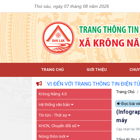
Thứ sáu, ngày 07 tháng 08 năm 2026
TRANG CHỦ
GIỚI THIỆU
CHUY
UÝ VỊ ĐẾN VỚI TRANG THÔNG TIN ĐIỆN TỬ XÃ KRÔNG NĂ
Trang Chủ
Krông Năng 4.0
Đọc bài vi
Hệ thống văn bản
(Infogra
Tin tức - Thời sự
máy
KHCN, Chuyển đổi số
Cập nhật lúc:
09
Nông thôn mới
Tổng Bí thư,