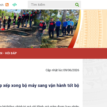
Anh
N - HỎI ĐÁP
Cập nhật lúc:
09/06/2026
ắp xếp xong bộ máy sang vận hành tốt bộ
ủa hệ thống chính trị mà chỉ đánh giá giảm được bao nhiêu