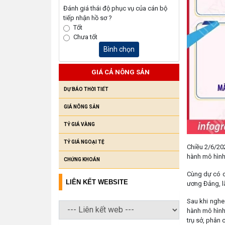
Đánh giá thái độ phục vụ của cán bộ
tiếp nhận hồ sơ ?
Tốt
Chưa tốt
Bình chọn
GIÁ CẢ NÔNG SẢN
DỰ BÁO THỜI TIẾT
GIÁ NÔNG SẢN
TỶ GIÁ VÀNG
TỶ GIÁ NGOẠI TỆ
Chiều 2/6/20
hành mô hình 
CHỨNG KHOÁN
Cùng dự có cá
LIÊN KẾT WEBSITE
ương Đảng, l
Sau khi nghe 
hành mô hình
trụ sở, phân