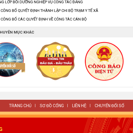
NG LỚP BỒI DƯỠNG NGHIỆP VỤ CÔNG TÁC ĐẢNG
 CÔNG BỐ QUYẾT ĐỊNH THÀNH LẬP CHI BỘ TRẠM Y TẾ XÃ
 CÔNG BỐ CÁC QUYẾT ĐỊNH VỀ CÔNG TÁC CÁN BỘ
CHUYÊN MỤC KHÁC
TRANG CHỦ
SƠ ĐỒ CỔNG
LIÊN HỆ
CHUYỂN ĐỔI SỐ
G