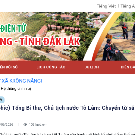
Tiếng Việt
Tiếng 
ỂN ĐỔI SỐ
LỊCH CÔNG TÁC
DU LỊCH
DIỄN ĐÀ
NG!
Hệ thống chính trị
ết
phic) Tổng Bí thư, Chủ tịch nước Tô Lâm: Chuyển từ s
/06/2026
|
105 lượt xem
 Chủ tịch nước Tô Lâm lưu ý sơ kết 1 năm vận hành mô hình tổ chức tổng thể c