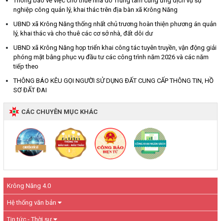
Thông báo về việc cho thuê nhà do Trung tâm cung ứng dịch vụ sự
nghiệp công quản lý, khai thác trên địa bàn xã Krông Năng
UBND xã Krông Năng thống nhất chủ trương hoàn thiện phương án quản
lý, khai thác và cho thuê các cơ sở nhà, đất dôi dư
UBND xã Krông Năng họp triển khai công tác tuyên truyền, vận động giải
phóng mặt bằng phục vụ đầu tư các công trình năm 2026 và các năm
tiếp theo
THÔNG BÁO KÊU GỌI NGƯỜI SỬ DỤNG ĐẤT CUNG CẤP THÔNG TIN, HỒ
SƠ ĐẤT ĐAI
CÁC CHUYÊN MỤC KHÁC
Krông Năng 4.0
Hệ thống văn bản
Tin tức - Thời sự