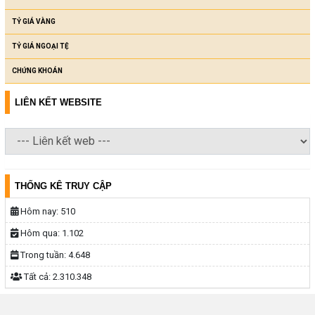
TỶ GIÁ VÀNG
TỶ GIÁ NGOẠI TỆ
CHỨNG KHOÁN
LIÊN KẾT WEBSITE
THỐNG KÊ TRUY CẬP
Hôm nay:
510
Hôm qua:
1.102
Trong tuần:
4.648
Tất cả:
2.310.348