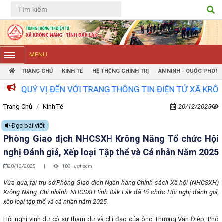
Tiếng Việt
Tiếng Anh
MENU
TRANG CHỦ
KINH TẾ
HỆ THỐNG CHÍNH TRỊ
AN NINH - QUỐC PHÒN
UÝ VỊ ĐẾN VỚI TRANG THÔNG TIN ĐIỆN TỬ XÃ KRÔNG NĂ
Trang Chủ
Kinh Tế
20/12/2025
Đọc bài viết
Phòng Giao dịch NHCSXH Krông Năng Tổ chức Hội
nghị Đánh giá, Xếp loại Tập thể và Cá nhân Năm 2025
20/12/2025
|
183 lượt xem
Vừa qua, tại trụ sở Phòng Giao dịch Ngân hàng Chính sách Xã hội (NHCSXH)
Krông Năng, Chi nhánh NHCSXH tỉnh Đắk Lắk đã tổ chức Hội nghị đánh giá,
xếp loại tập thể và cá nhân năm 2025.
Hội nghị vinh dự có sự tham dự và chỉ đạo của ông Thượng Văn Điệp, Phó