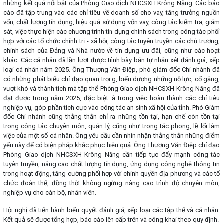
những kết quả nổi bật của Phòng Giao dịch NHCSXH Krông Năng. Các báo
cáo đã tập trung vào các chỉ tiêu về doanh số cho vay, tăng trưởng nguồn
vốn, chất lượng tín dụng, hiệu quả sử dụng vốn vay, công tác kiểm tra, giám
sát, việc thực hiện các chương trình tín dụng chính sách trong công tác phối
hợp với các tổ chức chính trị - xã hội, công tác tuyên truyền các chủ trương,
chính sách của Đảng và Nhà nước về tín dụng ưu đãi, cũng như các hoạt
khác. Các cá nhân đã lần lượt được trình bày bản tự nhận xét đánh giá, xếp
loại cá nhân năm 2025. Ông Thượng Văn Điệp, phó giám đốc Chi nhánh đã
có những phát biểu chỉ đạo quan trọng, biểu dương những nỗ lực, cố gắng,
vượt khó và thành tích mà tập thể Phòng Giao dịch NHCSXH Krông Năng đã
đạt được trong năm 2025, đặc biệt là trong việc hoàn thành các chỉ tiêu
nghiệp vụ, góp phần tích cực vào công tác an sinh xã hội của tỉnh. Phó Giám
đốc Chi nhánh cũng thẳng thắn chỉ ra những tồn tại, hạn chế còn tồn tại
trong công tác chuyên môn, quản lý, cũng như trong tác phong, lề lối làm
việc của một số cá nhân. Ông yêu cầu cần nhìn nhận thẳng thắn những điểm
yếu này để có biện pháp khắc phục hiệu quả. Ông Thượng Văn Điệp chỉ đạo
Phòng Giao dịch NHCSXH Krông Năng cần tiếp tục đẩy mạnh công tác
tuyên truyền, nâng cao chất lượng tín dụng, ứng dụng công nghệ thông tin
trong hoạt động, tăng cường phối hợp với chính quyền địa phương và các tổ
chức đoàn thể, đồng thời không ngừng nâng cao trình độ chuyên môn,
nghiệp vụ cho cán bộ, nhân viên.
Hội nghị đã tiến hành biểu quyết đánh giá, xếp loại các tập thể và cá nhân.
Kết quả sẽ được tổng hợp, báo cáo lên cấp trên và công khai theo quy định.