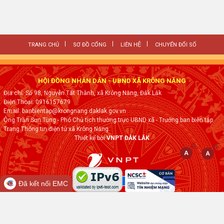
TRANG CHỦ
SƠ ĐỒ CỔNG
LIÊN HỆ
CHUYỂN ĐỔI SỐ
HỘI ĐỒNG NHÂN DÂN - UBND XÃ KRÔNG NĂNG
Địa chỉ: Số 98, Nguyễn Tất Thành, xã Krông Năng, Đắk Lắk
Điện Thoại: 0916157679
Email: banbientap@krongnang.daklak.gov.vn
Ông Trần Sơn Tùng - Phó Chủ tịch thường trực UBND xã - Trưởng ban biên tập
Trang Thông tin điện tử xã Krông Năng
Thiết kế bởi
VNPT ĐẮK LẮK
Đã kết nối EMC