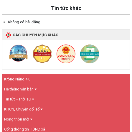
Tin tức khác
Không có bài đăng
CÁC CHUYÊN MỤC KHÁC
Krông Năng 4.0
Hệ thống văn bản
Tin tức - Thời sự
KHCN, Chuyển đổi số
Nông thôn mới
Cổng thông tin HĐND xã