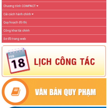
Chương trình COMPACT
Cải cách hành chính
Quy hoạch đô thị
Công khai tài chính
Sơ đồ trang web