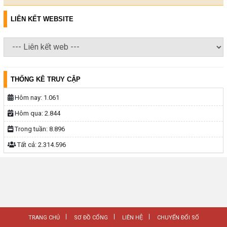
LIÊN KẾT WEBSITE
THỐNG KÊ TRUY CẬP
Hôm nay:
1.061
Hôm qua:
2.844
Trong tuần:
8.896
Tất cả:
2.314.596
TRANG CHỦ
SƠ ĐỒ CỔNG
LIÊN HỆ
CHUYỂN ĐỔI SỐ