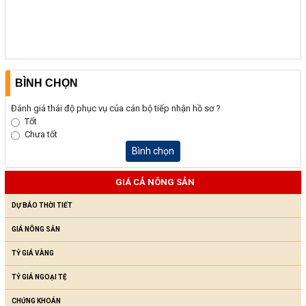
BÌNH CHỌN
Đánh giá thái độ phục vụ của cán bộ tiếp nhận hồ sơ ?
Tốt
Chưa tốt
Bình chọn
GIÁ CẢ NÔNG SẢN
DỰ BÁO THỜI TIẾT
GIÁ NÔNG SẢN
TỶ GIÁ VÀNG
TỶ GIÁ NGOẠI TỆ
CHỨNG KHOÁN