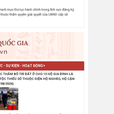
TRAO QUÀ TRI ÂN GIA ĐÌNH
anh mục thủ tục hành chính trong lĩnh vực đăng ký,
CHÍNH SÁCH NHÂN KỶ NIỆM
ú thuộc thẩm quyền giải quyết của UBND cấp xã
79 NĂM NGÀY THƯƠNG BINH -
LIỆT SĨ (27/7/1947 -
27/7/2026)
(24/07/2026, 00:00)
Thông báo Về việc công khai
thông tin người nộp thuế
không hoạt động tại địa chỉ đã
đăng ký; người nộp thuế ngừng
C - SỰ KIỆN - HOẠT ĐỘNG
hoạt động, chưa hoàn thành
thủ tục chấm dứt hiệu lực mã
C THĂM BỐ TRÍ ĐẤT Ở CHO 13 HỘ GIA ĐÌNH LÀ
số thuế
TỘC THIỂU SỐ THUỘC DIỆN HỘ NGHÈO, HỘ CẬN
/08/2026)
(07/08/2026, 00:00)
TỔ CHỨC BỐC THĂM BỐ TRÍ
ĐẤT Ở CHO 13 HỘ GIA ĐÌNH
LÀ NGƯỜI DÂN TỘC THIỂU SỐ
THUỘC DIỆN HỘ NGHÈO, HỘ