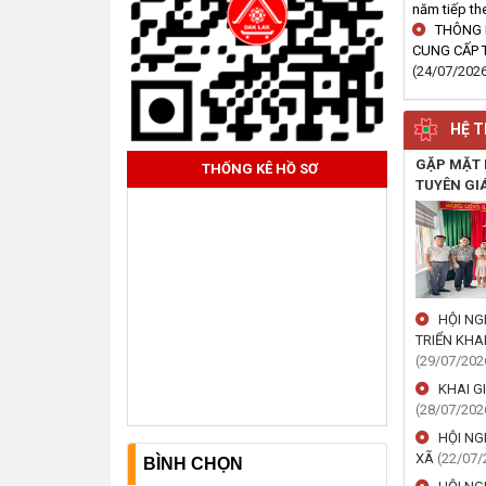
năm tiếp t
THÔNG 
CUNG CẤP T
(24/07/202
HỆ T
GẶP MẶT 
THỐNG KÊ HỒ SƠ
TUYÊN GIÁ
HỘI NG
TRIỂN KHA
(29/07/202
KHAI G
(28/07/202
HỘI NG
XÃ
(22/07/
BÌNH CHỌN