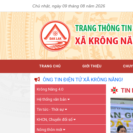
Chủ nhật, ngày 09 tháng 08 năm 2026
TRANG CHỦ
GIỚI THIỆU
CHUY
ÔNG TIN ĐIỆN TỬ XÃ KRÔNG NĂNG!
Krông Năng 4.0
TIN
Hệ thống văn bản
Tin tức - Thời sự
KHCN, Chuyển đổi số
Nông thôn mới