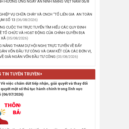
INH HƯỞNG ỨNG NGÀY AN NINH MẠNG VIỆT NAM 06/8
CẬN NGHÈO .
(07/08/2026, 00:00)
NGHIỆP VỤ CHỮA CHÁY VÀ CNCH “TỔ LIÊN GIA AN TOÀN
ỤM SỐ 13
(06/08/2026)
UBND xã Krông Năng họp Ban
G CUỘC THI TRỰC TUYẾN TÌM HIỂU CÁC QUY ĐỊNH
Tổ chức triển khai các hoạt
Ề TỔ CHỨC VÀ HOẠT ĐỘNG CỦA CHÍNH QUYỀN ĐỊA
động hưởng ứng Lễ hội Sầu
 XÃ
(05/08/2026)
riêng Đắk Lắk năm 2026
 NĂNG THAM DỰ HỘI NGHỊ TRỰC TUYẾN VỀ ĐẨY
(06/08/2026, 00:00)
GÂN VỐN ĐẦU TƯ CÔNG VÀ CAM KẾT CỦA CÁC ĐƠN VỊ,
VỀ GIẢI NGÂN VỐN ĐẦU TƯ CÔNG
(03/08/2026)
HỘI THI NGHIỆP VỤ CHỮA
CHÁY VÀ CNCH “TỔ LIÊN GIA
 TIN TUYÊN TRUYỀN
AN TOÀN PCCC” CỦA CỤM SỐ
13
 việc chấm dứt tiếp nhận, giải quyết và thay đổi
(06/08/2026, 00:00)
 quyết một số thủ tục hành chính trong lĩnh vực
i
(06/07/2026)
LỄ MIT TINH HƯỞNG ỨNG
NGÀY AN NINH MẠNG VIỆT
NAM 06/8
(06/08/2026, 00:00)