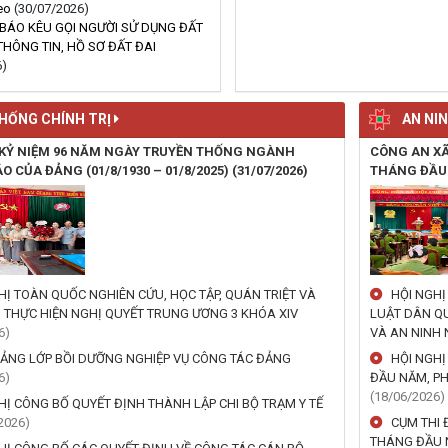
heo
(30/07/2026)
BÁO KÊU GỌI NGƯỜI SỬ DỤNG ĐẤT
HÔNG TIN, HỒ SƠ ĐẤT ĐAI
6)
HỐNG CHÍNH TRỊ
AN NI
KỶ NIỆM 96 NĂM NGÀY TRUYỀN THỐNG NGÀNH
CÔNG AN XÃ
O CỦA ĐẢNG (01/8/1930 – 01/8/2025)
(31/07/2026)
THÁNG ĐẦU
HỊ TOÀN QUỐC NGHIÊN CỨU, HỌC TẬP, QUÁN TRIỆT VÀ
HỘI NGHỊ
I THỰC HIỆN NGHỊ QUYẾT TRUNG ƯƠNG 3 KHÓA XIV
LUẬT DÂN QU
6)
VÀ AN NINH
IẢNG LỚP BỒI DƯỠNG NGHIỆP VỤ CÔNG TÁC ĐẢNG
HỘI NGHỊ
6)
ĐẦU NĂM, P
(18/06/2026)
HỊ CÔNG BỐ QUYẾT ĐỊNH THÀNH LẬP CHI BỘ TRẠM Y TẾ
2026)
CỤM THI 
THÁNG ĐẦU 