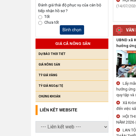
HỘI NG
Đánh giá thái độ phục vụ của cán bộ
(14/07/202
tiếp nhận hồ sơ ?
Tốt
Chưa tốt
Bình chọn
VĂN 
UBND xã K
GIÁ CẢ NÔNG SẢN
hưởng ứng
DỰ BÁO THỜI TIẾT
GIÁ NÔNG SẢN
TỶ GIÁ VÀNG
Lấy mẫu
TỶ GIÁ NGOẠI TỆ
hưởng ứng 
quy tập và x
CHỨNG KHOÁN
Xã Krôn
đến việc s
LIÊN KẾT WEBSITE
HỘI TH
NĂM 2026
LAN TỎ
THÂN THIỆ