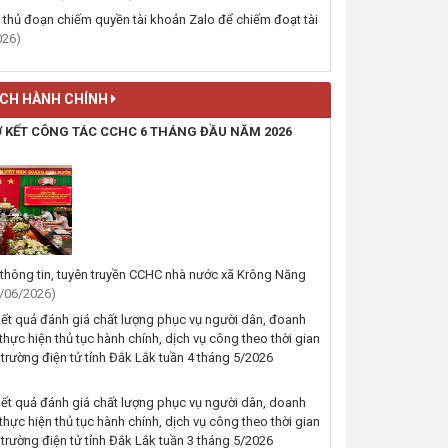
SĨ NHÂN NGÀY THƯƠNG BINH
 thủ đoạn chiếm quyền tài khoản Zalo để chiếm đoạt tài
LIỆT SĨ 27/7
026)
(24/07/2026, 00:00)
ÁCH HÀNH CHÍNH
Xã Krông Năng tổ chức họp
thống nhất các nội dung liên
Ơ KẾT CÔNG TÁC CCHC 6 THÁNG ĐẦU NĂM 2026
quan đến việc sắp xếp mạng
lưới cơ sở giáo dục
(24/07/2026, 00:00)
THÔNG BÁO KÊU GỌI NGƯỜI
SỬ DỤNG ĐẤT CUNG CẤP
THÔNG TIN, HỒ SƠ ĐẤT ĐAI
thông tin, tuyên truyền CCHC nhà nước xã Krông Năng
/06/2026)
(24/07/2026, 00:00)
ết quả đánh giá chất lượng phục vụ người dân, đoanh
thực hiện thủ tục hành chính, dịch vụ công theo thời gian
THỰC TẬP PHƯƠNG ÁN CHỮA
 trường điện tử tỉnh Đắk Lắk tuần 4 tháng 5/2026
CHÁY VÀ CỨU NẠN, CỨU HỘ
TẠI TRUNG TÂM Y TẾ XÃ
ết quả đánh giá chất lượng phục vụ người dân, doanh
KRÔNG NĂNG.
thực hiện thủ tục hành chính, dịch vụ công theo thời gian
(24/07/2026, 00:00)
 trường điện tử tỉnh Đắk Lắk tuần 3 tháng 5/2026