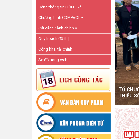
Cổng thông tin HĐND xã
Chương trình COMPACT
Cải cách hành chính
Previ
Quy hoạch đô thị
Công khai tài chính
Sơ đồ trang web
UBND xã 
hội Sầu 