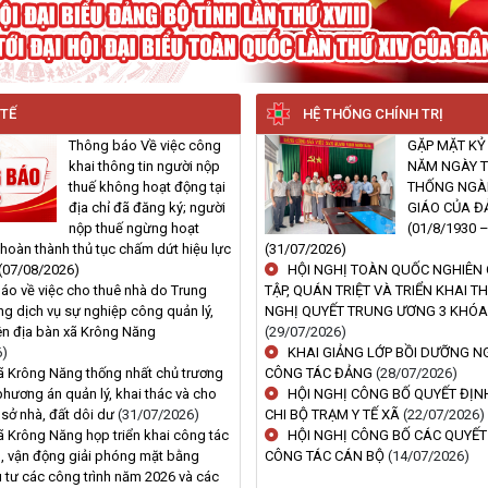
 TẾ
HỆ THỐNG CHÍNH TRỊ
Thông báo Về việc công
GẶP MẶT KỶ
khai thông tin người nộp
NĂM NGÀY 
thuế không hoạt động tại
THỐNG NGÀ
địa chỉ đã đăng ký; người
GIÁO CỦA 
nộp thuế ngừng hoạt
(01/8/1930 
hoàn thành thủ tục chấm dứt hiệu lực
(31/07/2026)
(07/08/2026)
HỘI NGHỊ TOÀN QUỐC NGHIÊN 
áo về việc cho thuê nhà do Trung
TẬP, QUÁN TRIỆT VÀ TRIỂN KHAI T
g dịch vụ sự nghiệp công quản lý,
NGHỊ QUYẾT TRUNG ƯƠNG 3 KHÓA
rên địa bàn xã Krông Năng
(29/07/2026)
6)
KHAI GIẢNG LỚP BỒI DƯỠNG N
 Krông Năng thống nhất chủ trương
CÔNG TÁC ĐẢNG
(28/07/2026)
phương án quản lý, khai thác và cho
HỘI NGHỊ CÔNG BỐ QUYẾT ĐỊN
 sở nhà, đất dôi dư
(31/07/2026)
CHI BỘ TRẠM Y TẾ XÃ
(22/07/2026)
 Krông Năng họp triển khai công tác
HỘI NGHỊ CÔNG BỐ CÁC QUYẾT
n, vận động giải phóng mặt bằng
CÔNG TÁC CÁN BỘ
(14/07/2026)
 tư các công trình năm 2026 và các