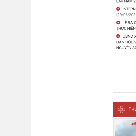
LẮK NĂM 
INTERN
(29/06/202
LỄ RA 
THỰC HIỆN
UBND X
DÂN HỌC V
NGUYÊN S
THƯ