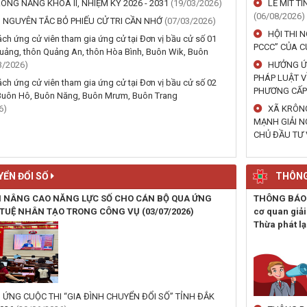
ÔNG NĂNG KHÓA II, NHIỆM KỲ 2026 - 2031
(19/03/2026)
LỄ MIT T
(06/08/2026)
NGUYÊN TẮC BỎ PHIẾU CỬ TRI CẦN NHỚ
(07/03/2026)
HỘI THI 
ch ứng cử viên tham gia ứng cử tại Đơn vị bầu cử số 01
PCCC” CỦA C
uảng, thôn Quảng An, thôn Hòa Bình, Buôn Wik, Buôn
3/2026)
HƯỞNG ỨN
PHÁP LUẬT V
ch ứng cử viên tham gia ứng cử tại Đơn vị bầu cử số 02
PHƯƠNG CẤP
Buôn Hô, Buôn Năng, Buôn Mrưm, Buôn Trang
6)
XÃ KRÔNG
MẠNH GIẢI N
CHỦ ĐẦU TƯ 
ỂN ĐỔI SỐ
THÔNG
 NÂNG CAO NĂNG LỰC SỐ CHO CÁN BỘ QUA ỨNG
THÔNG BÁO Về
 TUỆ NHÂN TẠO TRONG CÔNG VỤ
(03/07/2026)
cơ quan giải
Thừa phát lạ
ỨNG CUỘC THI “GIA ĐÌNH CHUYỂN ĐỔI SỐ” TỈNH ĐẮK