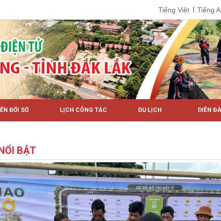
Tiếng Việt
Tiếng 
ỂN ĐỔI SỐ
LỊCH CÔNG TÁC
DU LỊCH
DIỄN ĐÀ
 NỔI BẬT