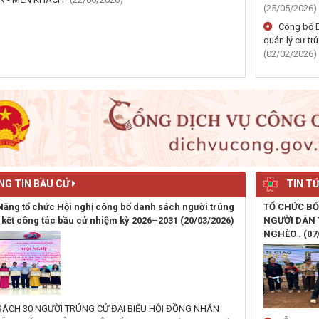
(25/05/2026)
Công bố D
quản lý cư tr
(02/02/2026)
G TIN BẦU CỬ
TIN TỨ
Năng tổ chức Hội nghị công bố danh sách người trúng
TỔ CHỨC BỐ
 kết công tác bầu cử nhiệm kỳ 2026–2031
(20/03/2026)
NGƯỜI DÂN 
NGHÈO .
(07
ÁCH 30 NGƯỜI TRÚNG CỬ ĐẠI BIỂU HỘI ĐỒNG NHÂN