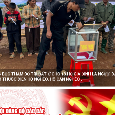
ous
Krông Năng họp Ban Tổ chức triển khai các hoạt động hưởn
riêng Đắk Lắk năm 2026