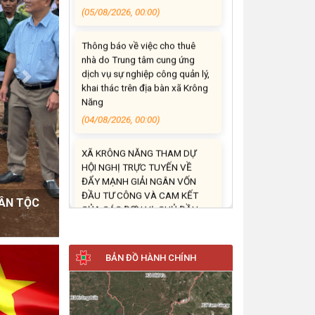
nhà do Trung tâm cung ứng
dịch vụ sự nghiệp công quản lý,
khai thác trên địa bàn xã Krông
Năng
(04/08/2026, 00:00)
Next
XÃ KRÔNG NĂNG THAM DỰ
HỘI NGHỊ TRỰC TUYẾN VỀ
ĐẨY MẠNH GIẢI NGÂN VỐN
ĐẦU TƯ CÔNG VÀ CAM KẾT
CỦA CÁC ĐƠN VỊ, CHỦ ĐẦU
TƯ VỀ GIẢI NGÂN VỐN ĐẦU
TƯ CÔNG
g ứng Lễ
(03/08/2026, 00:00)
UBND xã Krông Năng thống
nhất chủ trương hoàn thiện
BẢN ĐỒ HÀNH CHÍNH
phương án quản lý, khai thác và
cho thuê các cơ sở nhà, đất
dôi dư
(31/07/2026, 00:00)