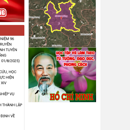
GẶP MẶT KỶ NIỆM 96 NĂM
NGÀY TRUYỀN THỐNG NGÀNH
TUYÊN GIÁO CỦA ĐẢNG
(01/8/1930 – 01/8/2025)
(31/07/2026, 00:00)
 NIỆM 96
TRUYỀN
NH TUYÊN
UBND xã Krông Năng họp triển
ĐẢNG
khai công tác tuyên truyền, vận
– 01/8/2025)
động giải phóng mặt bằng
phục vụ đầu tư các công trình
CỨU, HỌC
năm 2026 và các năm tiếp
HỰC HIỆN
theo
 XIV
(30/07/2026, 00:00)
GHIỆP VỤ
HỘI NGHỊ TOÀN QUỐC NGHIÊN
H THÀNH LẬP
CỨU, HỌC TẬP, QUÁN TRIỆT
VÀ TRIỂN KHAI THỰC HIỆN
 ĐỊNH VỀ
NGHỊ QUYẾT TRUNG ƯƠNG 3
KHÓA XIV