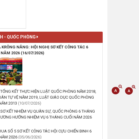
(29/07/2026, 00:00)
Lấy mẫu sinh phẩm ADN thân
nhân liệt sĩ – Hoạt động ý
nghĩa hưởng ứng Chiến dịch
"500 ngày đêm đẩy mạnh thực
NH - QUỐC PHÒNG
hiện tìm kiếm, quy tập và xác
 KRÔNG NĂNG: HỘI NGHỊ SƠ KẾT CÔNG TÁC 6
định danh tính hài cốt liệt sĩ"
 NĂM 2026
(16/07/2026)
(29/07/2026, 00:00)
KHAI GIẢNG LỚP BỒI DƯỠNG
NGHIỆP VỤ CÔNG TÁC ĐẢNG
(28/07/2026, 00:00)
 TỔNG KẾT THỰC HIỆN LUẬT QUỐC PHÒNG NĂM 2018,
ÂN TỰ VỆ NĂM 2019, LUẬT GIÁO DỤC QUỐC PHÒNG
HỘI NGHỊ SƠ KẾT CÔNG TÁC
 NĂM 2013
(10/07/2026)
CCHC 6 THÁNG ĐẦU NĂM
 SƠ KẾT NHIỆM VỤ QUÂN SỰ, QUỐC PHÒNG 6 THÁNG
2026
HƯƠNG HƯỚNG NHIỆM VỤ 6 THÁNG CUỐI NĂM 2026
(27/07/2026, 00:00)
ĐUA SỐ 5 SƠ KẾT CÔNG TÁC HỘI CỰU CHIẾN BINH 6
LỄ VIẾNG NGHĨA TRANG LIỆT
NĂM 2026
(05/06/2026)