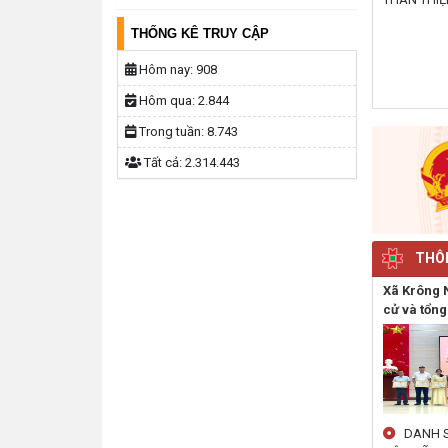
THỐNG KÊ TRUY CẬP
Hôm nay:
908
Hôm qua:
2.844
Trong tuần:
8.743
Tất cả:
2.314.443
THÔN
Xã Krông 
cử và tổng
DANH S