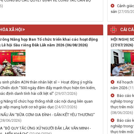
HỊ CÔNG BỐ CÁC QUYẾT ĐỊNH VỀ CÔNG TÁC CÁN BỘ
6)
Cảnh giác
sản
(27/05/2
HÓA XÃ HỘI
CẢI C
rông Năng họp Ban Tổ chức triển khai các hoạt động
HỘI NGHỊ S
 Lễ hội Sầu riêng Đắk Lắk năm 2026
(06/08/2026)
(27/07/2026)
 sinh phẩm ADN thân nhân liệt sĩ – Hoạt động ý nghĩa
Kế hoạch 
Chiến dịch "500 ngày đêm đẩy mạnh thực hiện tìm kiếm,
năm 2026
(11
ác định danh tính hài cốt liệt sĩ"
(29/07/2026)
Báo cáo k
g Năng tổ chức họp thống nhất các nội dung liên quan
nghiệp trong 
ắp xếp mạng lưới cơ sở giáo dục
(24/07/2026)
thực trên môi
(08/06/2026)
I NẤU ĂN “BỮA CƠM GIA ĐÌNH - GẮN KẾT YÊU THƯƠNG”
(28/06/2026)
Báo cáo k
nghiệp trong 
A “BỘ QUY TẮC ỨNG XỬ NGƯỜI ĐẮK LẮK VĂN MINH -
thực trên môi
N - MẾN KHÁCH”
(22/06/2026)