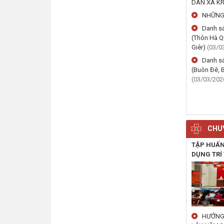
DÂN XÃ KR
NHỮNG 
Danh sá
(Thôn Hà Q
Giêr)
(03/0
Danh sá
(Buôn Đê, 
(03/03/202
CHUY
TẬP HUẤN
DỤNG TRÍ
HƯỞNG 