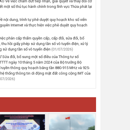
 Về việc chấm dứt tiếp nhận, giải quyết và thay đổi cơ
HƯỞNG ỨNG CUỘC THI TRỰC
ết một số thủ tục hành chính trong lĩnh vực Thừa phát lại
TUYẾN TÌM HIỂU CÁC QUY
ĐỊNH PHÁP LUẬT VỀ TỔ
ề nội dung, trình tự phê duyệt quy hoạch kho số viễn
CHỨC VÀ HOẠT ĐỘNG CỦA
nguyên Internet và thực hiện việc phê duyệt quy hoạch
CHÍNH QUYỀN ĐỊA PHƯƠNG
CẤP XÃ
việc phân cấp thẩm quyền cấp, cấp đổi, sửa đổi, bổ
(05/08/2026, 00:00)
 thu hồi giấy phép sử dụng tần số vô tuyến điện, xử lý
g sử dụng tần số vô tuyến điện
(01/07/2026)
Thông báo về việc cho thuê
Sửa đổi, bổ sung một số điều của Thông tư số
nhà do Trung tâm cung ứng
TTTT ngày 10 tháng 5 năm 2024 của Bộ trưởng Bộ
dịch vụ sự nghiệp công quản lý,
 Truyền thông quy hoạch băng tần 880-915 MHz và 925-
khai thác trên địa bàn xã Krông
hệ thống thông tin di động mặt đất công cộng IMT của
Năng
/07/2026)
(04/08/2026, 00:00)
XÃ KRÔNG NĂNG THAM DỰ
HỘI NGHỊ TRỰC TUYẾN VỀ
ĐẨY MẠNH GIẢI NGÂN VỐN
ĐẦU TƯ CÔNG VÀ CAM KẾT
CỦA CÁC ĐƠN VỊ, CHỦ ĐẦU
TƯ VỀ GIẢI NGÂN VỐN ĐẦU