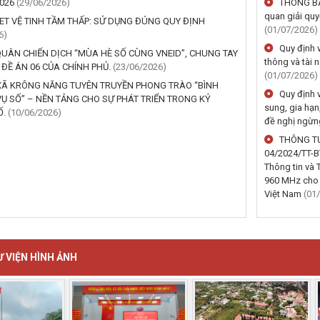
2026
(29/06/2026)
THÔNG BÁO
quan giải quy
ET VỆ TINH TẦM THẤP: SỬ DỤNG ĐÚNG QUY ĐỊNH
(01/07/2026)
6)
Quy định v
QUÂN CHIẾN DỊCH “MÙA HÈ SỐ CÙNG VNEID”, CHUNG TAY
thông và tài 
 ĐỀ ÁN 06 CỦA CHÍNH PHỦ.
(23/06/2026)
(01/07/2026)
Ã KRÔNG NĂNG TUYÊN TRUYỀN PHONG TRÀO “BÌNH
Quy định 
Ụ SỐ” – NỀN TẢNG CHO SỰ PHÁT TRIỂN TRONG KỶ
sung, gia hạn,
Ố.
(10/06/2026)
đề nghị ngừn
THÔNG TƯ 
04/2024/TT-B
Thông tin và
960 MHz cho 
Việt Nam
(01
 VIỆN HÌNH ẢNH