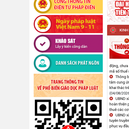
KINH
động, chưa 
mã số thuế
Thông b
tâm cung ứn
khai thác t
(04/08/202
UBND xã
hoàn thiện 
thuê các cơ
UBND xã
tuyên truyề
phục vụ đầu